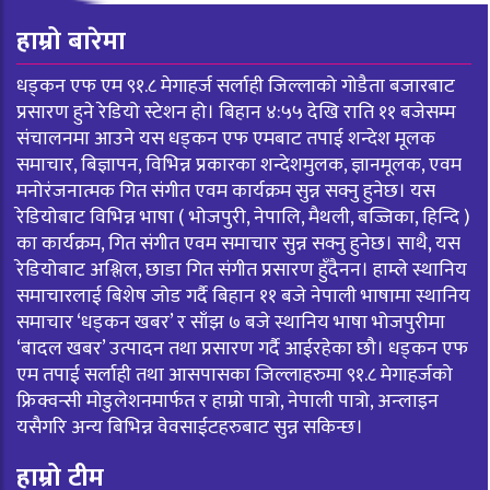
हाम्रो बारेमा
धड्कन एफ एम ९१.८ मेगाहर्ज सर्लाही जिल्लाको गोडैता बजारबाट
प्रसारण हुने रेडियो स्टेशन हो। बिहान ४:५५ देखि राति ११ बजेसम्म
संचालनमा आउने यस धड्कन एफ एमबाट तपाई शन्देश मूलक
समाचार, बिज्ञापन, विभिन्न प्रकारका शन्देशमुलक, ज्ञानमूलक, एवम
मनोरंजनात्मक गित संगीत एवम कार्यक्रम सुन्न सक्नु हुनेछ। यस
रेडियोबाट विभिन्न भाषा ( भोजपुरी, नेपालि, मैथली, बज्जिका, हिन्दि )
का कार्यक्रम, गित संगीत एवम समाचार सुन्न सक्नु हुनेछ। साथै, यस
रेडियोबाट अश्लिल, छाडा गित संगीत प्रसारण हुँदैनन। हाम्ले स्थानिय
समाचारलाई बिशेष जोड गर्दै बिहान ११ बजे नेपाली भाषामा स्थानिय
समाचार ‘धड्कन खबर’ र साँझ ७ बजे स्थानिय भाषा भोजपुरीमा
‘बादल खबर’ उत्पादन तथा प्रसारण गर्दै आईरहेका छौ। धड्कन एफ
एम तपाई सर्लाही तथा आसपासका जिल्लाहरुमा ९१.८ मेगाहर्जको
फ्रिक्वन्सी मोडुलेशनमार्फत र हाम्रो पात्रो, नेपाली पात्रो, अन्लाइन
यसैगरि अन्य बिभिन्न वेवसाईटहरुबाट सुन्न सकिन्छ।
हाम्रो टीम