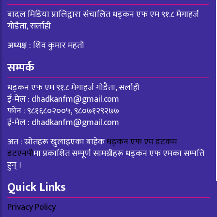
बादल मिडिया प्रालिद्वारा संचालित धड्कन एफ एम ९१.८ मेगाहर्ज
गोडैता, सर्लाही
अध्यक्ष : शिव कुमार महतो
सम्पर्क
धड्कन एफ एम ९१.८ मेगाहर्ज गोडैता, सर्लाही
ई-मेल :
dhadkanfm@gmail.com
फोन : ९८१६८०२००५, ९८०७१२९२७७
ई-मेल :
dhadkanfm@gmail.com
अत : स्रोतहरू खुलाइएका बाहेक
धड्कन एफ एम डटकम
डटएनपी
मा प्रकाशित सम्पूर्ण सामग्रीहरू धड्कन एफ एमका सम्पत्ति
हुन् ।
Quick Links
Privacy Policy