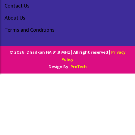
Contact Us
About Us
Terms and Conditions
© 2026: Dhadkan FM 91.8 MHz | All right reserved |
Privacy
Policy
Design By:
ProTech