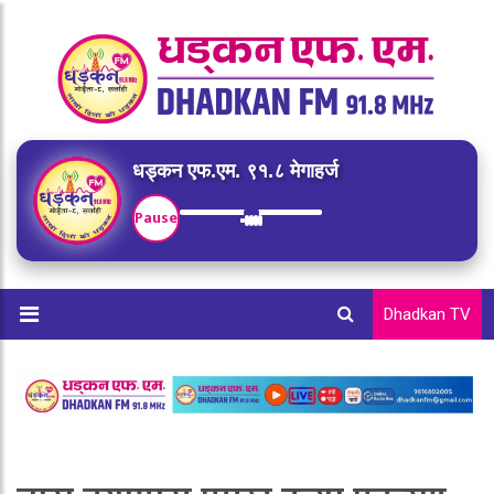
धड्कन एफ.एम. ९१.८ मेगाहर्ज
Pause
Dhadkan TV